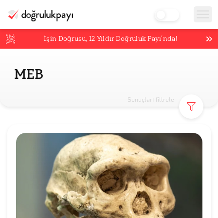
İşin Doğrusu,
12
Yıldır Doğruluk Payı’nda!
MEB
Sonuçları filtrele