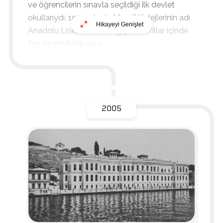
ve öğrencilerin sınavla seçildiği ilk devlet
okullarıydı. 1975 yılında Maarif Kolejlerinin adı
Hikayeyi Genişlet
Anadolu Lisesi olarak değiştirildi. Yıllar içinde
fen, imam hatip ve s
2005