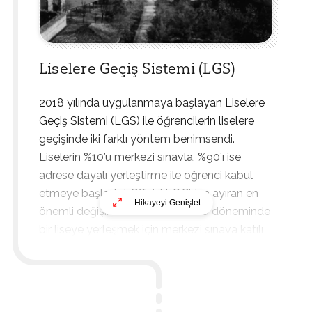
Liselere Geçiş Sistemi (LGS)
2018 yılında uygulanmaya başlayan Liselere
Geçiş Sistemi (LGS) ile öğrencilerin liselere
geçişinde iki farklı yöntem benimsendi.
Liselerin %10’u merkezi sınavla, %90’ı ise
adrese dayalı yerleştirme ile öğrenci kabul
etmeye başladı. LGS’yi TEOG’dan ayıran en
Hikayeyi Genişlet
önemli değişikliklerden biri, TEOG döneminde
bir liseye yerleşmek için merkezi sınava katılı