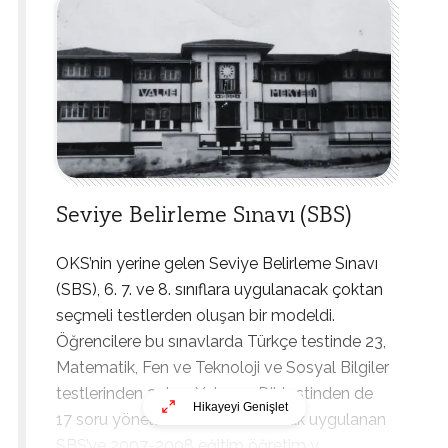
Seviye Belirleme Sınavı (SBS)
OKS’nin yerine gelen Seviye Belirleme Sınavı
(SBS), 6. 7. ve 8. sınıflara uygulanacak çoktan
seçmeli testlerden oluşan bir modeldi.
Öğrencilere bu sınavlarda Türkçe testinde 23,
Matematik, Fen ve Teknoloji ve Sosyal Bilgiler
testlerinden 20’şer, Yabancı Dil testinden de
Hikayeyi Genişlet
17 soru yöneltildi. Kademeli olarak uygulanan
SBS’ye 2007-2008 eğitim öğretim y