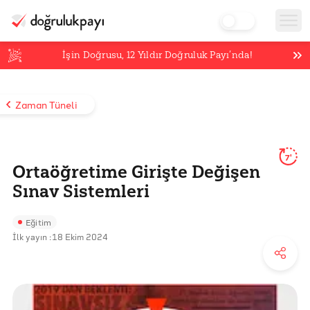
İşin Doğrusu,
12
Yıldır Doğruluk Payı’nda!
Zaman Tüneli
7'
Ortaöğretime Girişte Değişen
Sınav Sistemleri
Eğitim
İlk yayın :
18 Ekim 2024