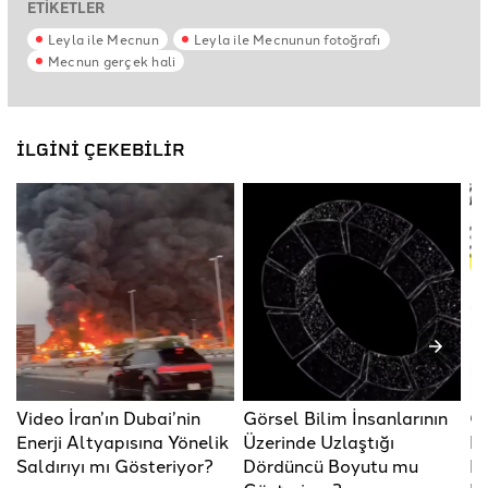
ETİKETLER
Leyla ile Mecnun
Leyla ile Mecnunun fotoğrafı
Mecnun gerçek hali
İLGİNİ ÇEKEBİLİR
Video İran’ın Dubai’nin
Görsel Bilim İnsanlarının
Gö
Enerji Altyapısına Yönelik
Üzerinde Uzlaştığı
Du
Saldırıyı mı Gösteriyor?
Dördüncü Boyutu mu
Ko