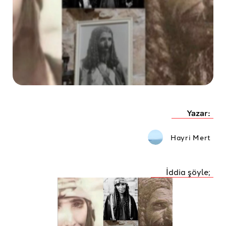
Yazar:
Hayri Mert
İddia şöyle;