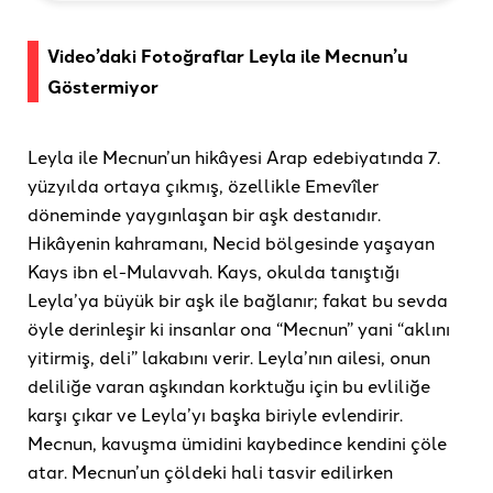
Video’daki Fotoğraflar Leyla ile Mecnun’u
Göstermiyor
Leyla ile Mecnun’un hikâyesi Arap edebiyatında 7.
yüzyılda ortaya çıkmış, özellikle Emevîler
döneminde yaygınlaşan bir aşk destanıdır.
Hikâyenin kahramanı, Necid bölgesinde yaşayan
Kays ibn el-Mulavvah. Kays, okulda tanıştığı
Leyla’ya büyük bir aşk ile bağlanır; fakat bu sevda
öyle derinleşir ki insanlar ona “Mecnun” yani “aklını
yitirmiş, deli” lakabını verir. Leyla’nın ailesi, onun
deliliğe varan aşkından korktuğu için bu evliliğe
karşı çıkar ve Leyla’yı başka biriyle evlendirir.
Mecnun, kavuşma ümidini kaybedince kendini çöle
atar. Mecnun’un çöldeki hali tasvir edilirken