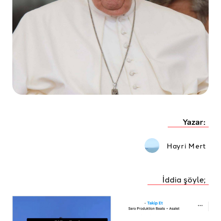
Yazar:
Hayri Mert
İddia şöyle;