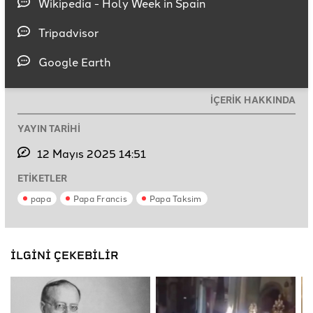
Wikipedia - Holy Week in Spain
Tripadvisor
Google Earth
İÇERİK HAKKINDA
YAYIN TARİHİ
12 Mayıs 2025 14:51
ETİKETLER
papa
Papa Francis
Papa Taksim
İLGİNİ ÇEKEBİLİR