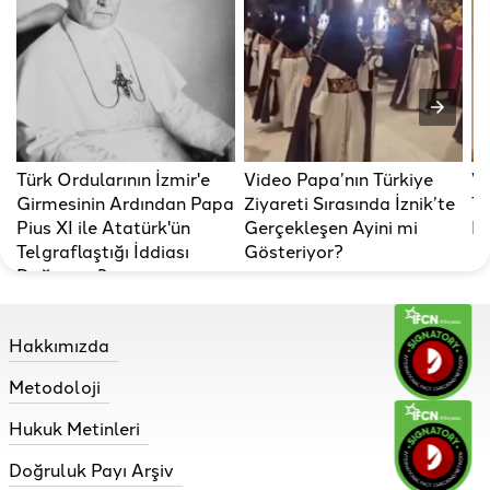
Türk Ordularının İzmir'e
Video Papa’nın Türkiye
V
Girmesinin Ardından Papa
Ziyareti Sırasında İznik’te
Ta
Pius XI ile Atatürk'ün
Gerçekleşen Ayini mi
P
Telgraflaştığı İddiası
Gösteriyor?
Doğru mu?
Hakkımızda
Metodoloji
Hukuk Metinleri
Doğruluk Payı Arşiv