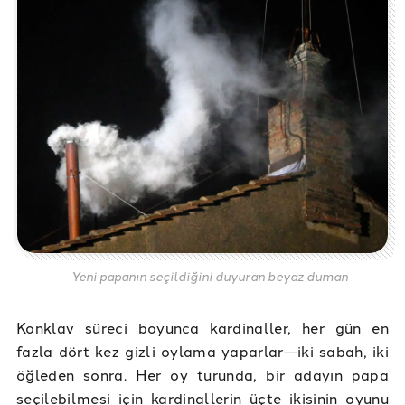
Yeni papanın seçildiğini duyuran beyaz duman
Konklav süreci boyunca kardinaller, her gün en
fazla dört kez gizli oylama yaparlar—iki sabah, iki
öğleden sonra. Her oy turunda, bir adayın papa
seçilebilmesi için kardinallerin üçte ikisinin oyunu