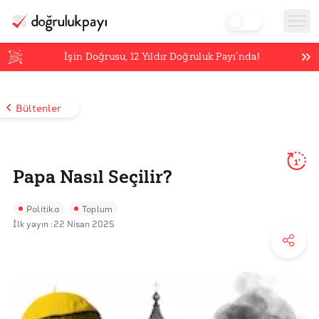
İşin Doğrusu,
12
Yıldır Doğruluk Payı’nda!
Bültenler
1'
Papa Nasıl Seçilir?
Politika
Toplum
İlk yayın :
22 Nisan 2025