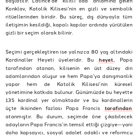
başlatılır. Latince’de “kilitli oda” anlamına gelen
Konklav, Katolik Kilisesi’nin en gizli ve sembolik
ritüellerinden biridir. Bu süreç, dış dünyayla tüm
iletişimin kesildiği, kapalı kapılar ardında yürütülen
gizli bir seçim olarak bilinir.
Seçimi gerçekleştiren ise yalnızca 80 yaş altındaki
Kardinaller Heyeti üyeleridir. Bu
heyet
, Papa
tarafından atanan, kilisenin en üst düzey din
adamlarından oluşur ve hem Papa’ya danışmanlık
yapar hem de Katolik Kilisesi’nin küresel
yönetimine katkıda bulunur. Günümüzde bu heyette
135 kardinal yer almaktadır ve bu kardinallerin
üçte ikisinden fazlası Papa Francis
tarafından
atanmıştır. Bu durum, seçimde öne çıkabilecek
adayların Papa Francis’in temsil ettiği çizgiye—yani
daha kapsayıcı, sosyal adalet odaklı ve reformcu