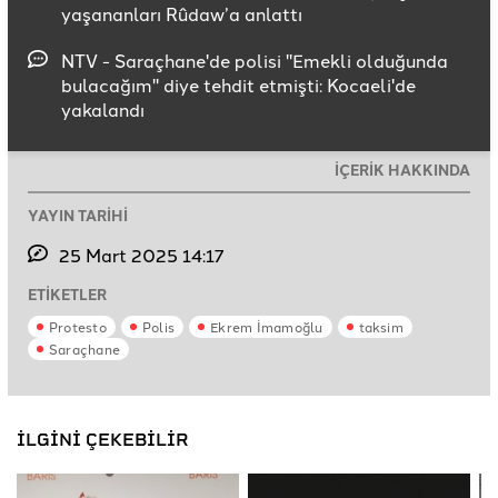
yaşananları Rûdaw’a anlattı
NTV - Saraçhane'de polisi "Emekli olduğunda
bulacağım" diye tehdit etmişti: Kocaeli'de
yakalandı
İÇERİK HAKKINDA
YAYIN TARİHİ
25 Mart 2025 14:17
ETİKETLER
Protesto
Polis
Ekrem İmamoğlu
taksim
Saraçhane
İLGİNİ ÇEKEBİLİR