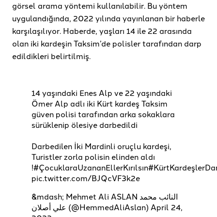
görsel arama yöntemi kullanılabilir. Bu yöntem
uygulandığında, 2022 yılında yayınlanan bir haberle
karşılaşılıyor. Haberde, yaşları 14 ile 22 arasında
olan iki kardeşin Taksim’de polisler tarafından darp
edildikleri belirtilmiş.
14 yaşındaki Enes Alp ve 22 yaşındaki
Ömer Alp adlı iki Kürt kardeş Taksim
güven polisi tarafından arka sokaklara
sürüklenip ölesiye darbedildi
Darbedilen İki Mardinli oruçlu kardeşi,
Turistler zorla polisin elinden aldı
!
#ÇocuklaraUzananEllerKırılsın
#KürtKardeşlerDar
pic.twitter.com/BJQcVF3k2e
&mdash; Mehmet Ali ASLAN النائب محمد
علي أصلان (@HemmedAliAslan)
April 24,