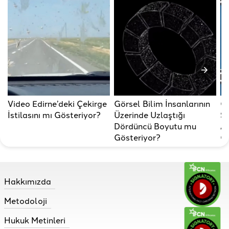
Video Edirne’deki Çekirge
Görsel Bilim İnsanlarının
G
İstilasını mı Gösteriyor?
Üzerinde Uzlaştığı
Sı
Dördüncü Boyutu mu
Av
Gösteriyor?
Gö
Hakkımızda
Metodoloji
Hukuk Metinleri