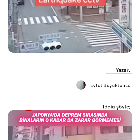
Yazar:
Eylül Büyüktunca
İddia şöyle;