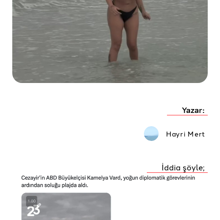
Yazar:
Hayri Mert
İddia şöyle;