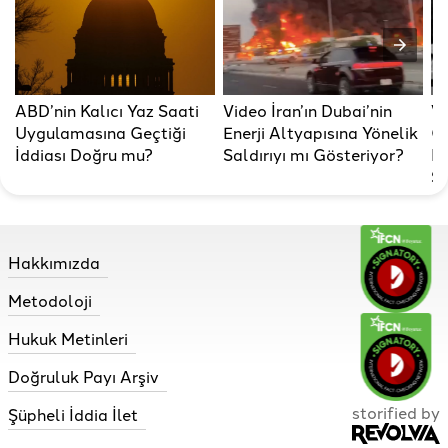
ABD’nin Kalıcı Yaz Saati
Video İran’ın Dubai’nin
V
Uygulamasına Geçtiği
Enerji Altyapısına Yönelik
Gö
İddiası Doğru mu?
Saldırıyı mı Gösteriyor?
Ir
Sa
Hakkımızda
Metodoloji
Hukuk Metinleri
Doğruluk Payı Arşiv
storified by
Şüpheli İddia İlet