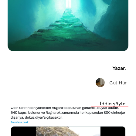
Yazar:
Gül Hür
İddia şöyle;