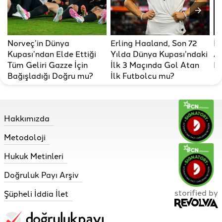
Norveç’in Dünya
Erling Haaland, Son 72
İs
Kupası’ndan Elde Ettiği
Yılda Dünya Kupası’ndaki
Al
Tüm Geliri Gazze İçin
İlk 3 Maçında Gol Atan
B
Bağışladığı Doğru mu?
İlk Futbolcu mu?
Hakkımızda
Metodoloji
Hukuk Metinleri
Doğruluk Payı Arşiv
storified by
Şüpheli İddia İlet