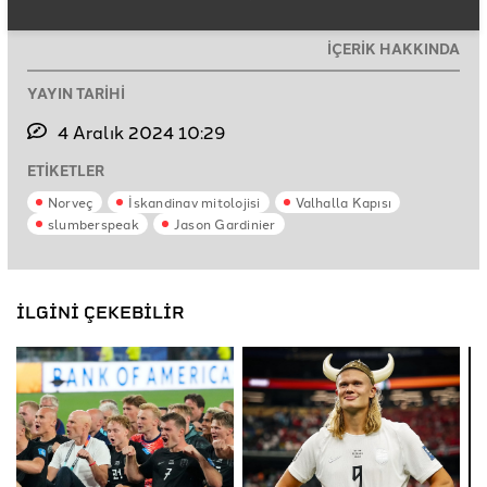
İÇERİK HAKKINDA
YAYIN TARİHİ
4 Aralık 2024 10:29
ETİKETLER
Norveç
İskandinav mitolojisi
Valhalla Kapısı
slumberspeak
Jason Gardinier
İLGİNİ ÇEKEBİLİR