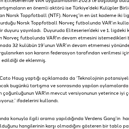
tışmaların en önemli aktörü ise Türkiye’deki Kulüpler Birliğ
lan Norsk Toppfotball (NTF). Norveç’in en üst kademe iki li
turduğu Norsk Toppfotball Norveç futbolunda VAR’ın kullanı
r duyuru yayınladı. Duyuruda Eliteserien’deki ve 1. ligdeki 
 Norveç futbolunda VAR'ın devam etmesini istemedikleri be
amada 32 kulübün 19’unun VAR’ın devam etmemesi yönünd
rgulanırken son kararın federasyon tarafından verilmesi içi
l edildiği de eklenmiş.
Cato Haug yaptığı açıklamada da ‘Teknolojinin potansiyel
ncak bugünkü tartışma ve sonrasında yapılan oylamalarda
in çoğunluğunun VAR'ın mevcut versiyonunun yeterince iyi 
ıyoruz.’ ifadelerini kullandı.
ında konuyla ilgili arama yapıldığında Verdens Gang’in han
lduğunu hangilerinin karşı olmadığını gösteren bir tablo pa