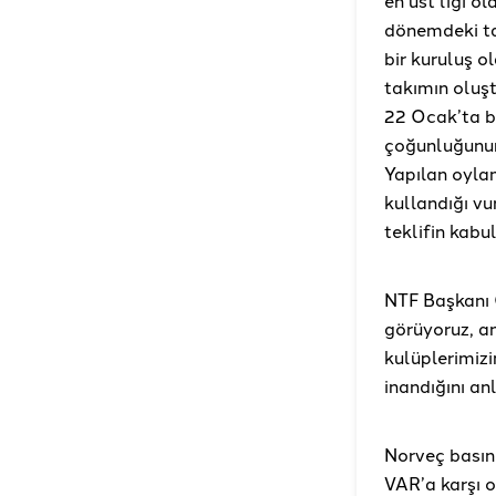
dönemdeki tar
bir kuruluş o
takımın oluş
22 Ocak’ta bi
çoğunluğunun
Yapılan oyl
kullandığı vu
teklifin kabu
NTF Başkanı 
görüyoruz, a
kulüplerimiz
inandığını anl
Norveç basın
VAR’a karşı o