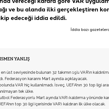
nda vereceği karara göre VAR uygulam
ağı ve bu alanda ilki gerçekleştiren k
takip edeceği
iddia edildi.
İddia bazı
gazeteler
KISMEN YANLIŞ
 en üst seviyesinde bulunan 32 takımın 19’u VAR’ın kaldırılma
dı. Federasyon kararını Mart ayında açıklayacak.
bolunda VAR hiç kullanılmadı. İsveç, UEFA’nın 30 top ligi ar
nılmayan tek ülke.
tbol Federasyon’u Mart ayında VAR’ı kaldırma yönünde kara
EFA’nın top 30 ligi içerisinde VAR’ı kaldıran ilk ülke olacak.