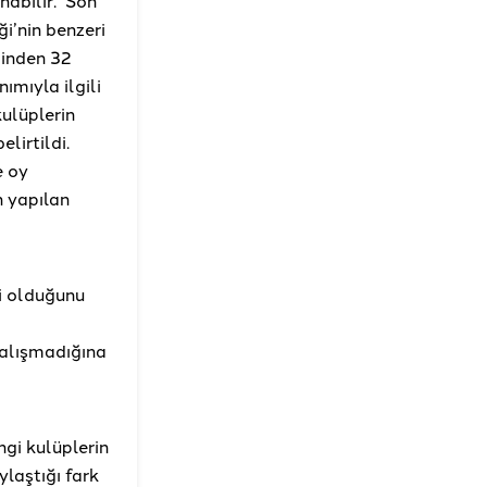
i’nin benzeri
ginden 32
mıyla ilgili
kulüplerin
lirtildi.
e oy
n yapılan
i olduğunu
çalışmadığına
gi kulüplerin
ylaştığı fark