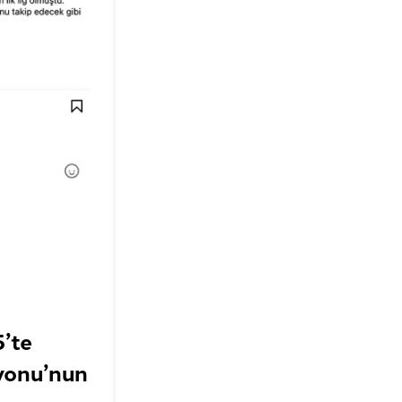
’te
yonu’nun