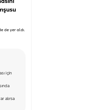
asını
omşusu
de
de yer aldı.
sı için
asında
r alırsa