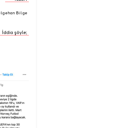
ilgehan Bilge
İddia şöyle;