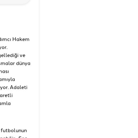
ardımcı Hakem
yor.
ellediği ve
tışmalar dünya
ması
lamıyla
yor. Adaleti
aretli
lamla
ç futbolunun
nabilir. Son