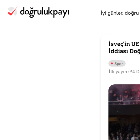
İyi günler, doğr
İsveç’in UE
İddiası Do
Spor
İlk yayın :
24 O