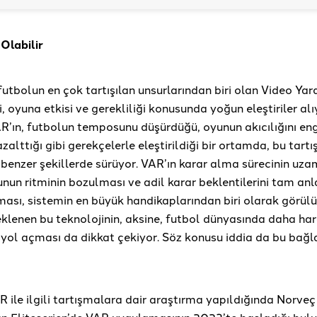
 Olabilir
futbolun en çok tartışılan unsurlarından biri olan Video Y
, oyuna etkisi ve gerekliliği konusunda yoğun eleştiriler alı
R’ın, futbolun temposunu düşürdüğü, oyunun akıcılığını eng
 azalttığı gibi gerekçelerle eleştirildiği bir ortamda, bu tar
benzer şekillerde sürüyor. VAR’ın karar alma sürecinin uza
nun ritminin bozulması ve adil karar beklentilerini tam an
ası, sistemin en büyük handikaplarından biri olarak görülü
lenen bu teknolojinin, aksine, futbol dünyasında daha har
 yol açması da dikkat çekiyor. Söz konusu iddia da bu bağ
 ile ilgili tartışmalara dair araştırma yapıldığında Norve
lan Eliteserien’de VAR uygulamasının 2023’te başladığı bulu