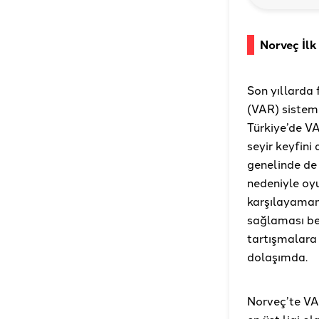
Norveç İlk
Son yıllarda 
(VAR) sistemi
Türkiye’de VA
seyir keyfini
genelinde de 
nedeniyle oyu
karşılayamam
sağlaması bek
tartışmalara
dolaşımda.
Norveç’te VAR
en üst ligi o