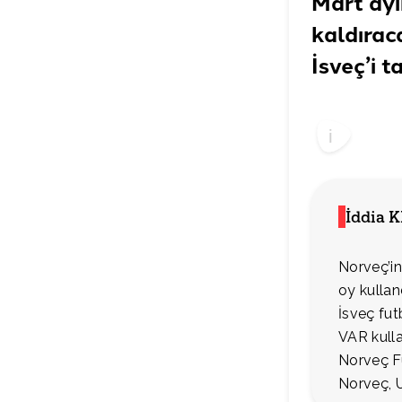
Mart ayı
kaldırac
İsveç’i 
İddia 
Norveç’in
oy kullan
İsveç fut
VAR kulla
Norveç Fu
Norveç, U