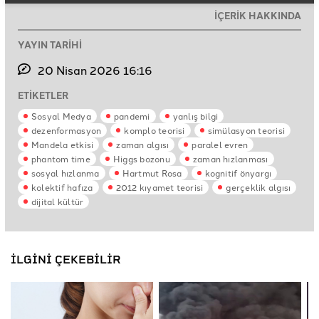
İÇERİK HAKKINDA
YAYIN TARİHİ
20 Nisan 2026 16:16
ETİKETLER
Sosyal Medya
pandemi
yanlış bilgi
dezenformasyon
komplo teorisi
simülasyon teorisi
Mandela etkisi
zaman algısı
paralel evren
phantom time
Higgs bozonu
zaman hızlanması
sosyal hızlanma
Hartmut Rosa
kognitif önyargı
kolektif hafıza
2012 kıyamet teorisi
gerçeklik algısı
dijital kültür
İLGİNİ ÇEKEBİLİR