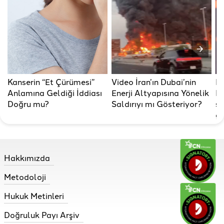
Kanserin “Et Çürümesi”
Video İran’ın Dubai’nin
Re
Anlamına Geldiği İddiası
Enerji Altyapısına Yönelik
R
Doğru mu?
Saldırıyı mı Gösteriyor?
so
gü
Hakkımızda
Metodoloji
Hukuk Metinleri
Doğruluk Payı Arşiv