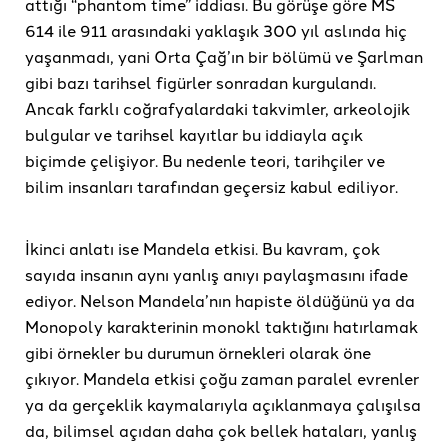
attığı “phantom time” iddiası. Bu görüşe göre MS
614 ile 911 arasındaki yaklaşık 300 yıl aslında hiç
yaşanmadı, yani Orta Çağ’ın bir bölümü ve Şarlman
gibi bazı tarihsel figürler sonradan kurgulandı.
Ancak farklı coğrafyalardaki takvimler, arkeolojik
bulgular ve tarihsel kayıtlar bu iddiayla açık
biçimde çelişiyor. Bu nedenle teori, tarihçiler ve
bilim insanları tarafından geçersiz kabul ediliyor.
İkinci anlatı ise Mandela etkisi. Bu kavram, çok
sayıda insanın aynı yanlış anıyı paylaşmasını ifade
ediyor. Nelson Mandela’nın hapiste öldüğünü ya da
Monopoly karakterinin monokl taktığını hatırlamak
gibi örnekler bu durumun örnekleri olarak öne
çıkıyor. Mandela etkisi çoğu zaman paralel evrenler
ya da gerçeklik kaymalarıyla açıklanmaya çalışılsa
da, bilimsel açıdan daha çok bellek hataları, yanlış