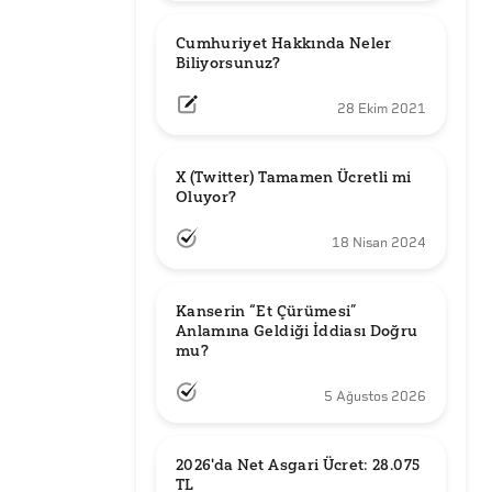
Cumhuriyet Hakkında Neler 
Biliyorsunuz?
28 Ekim 2021
X (Twitter) Tamamen Ücretli mi 
Oluyor?
18 Nisan 2024
Kanserin “Et Çürümesi” 
Anlamına Geldiği İddiası Doğru 
mu?
5 Ağustos 2026
2026'da Net Asgari Ücret: 28.075 
TL