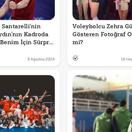
Santarelli’nin 
Voleybolcu Zehra Gün
Aydın’nın Kadroda 
Gösteren Fotoğraf Or
Benim İçin Sürpriz 
mi?
özlerinin Güncel 
İddiası Doğru mu?
9 Ağustos 2024
16 Ha