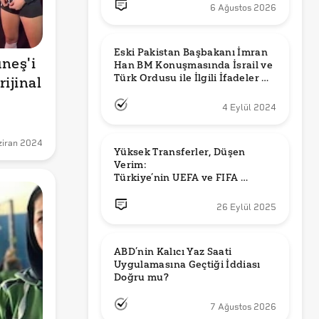
6 Ağustos 2026
Eski Pakistan Başbakanı İmran 
eş'i 
Han BM Konuşmasında İsrail ve 
Türk Ordusu ile İlgili İfadeler mi 
ijinal 
Kullandı?
4 Eylül 2024
ziran 2024
Yüksek Transferler, Düşen 
Verim: 

Türkiye’nin UEFA ve FIFA 
Sıralamalarındaki Yeri
26 Eylül 2025
ABD’nin Kalıcı Yaz Saati 
Uygulamasına Geçtiği İddiası 
Doğru mu?
7 Ağustos 2026