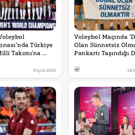
oleybol 
Voleybol Maçında ‘D
nası'nda Türkiye 
Olan Sünnetsiz Olmak
illi Takımı’na 
Pankartı Taşındığı D
ik Ödülü Olarak 
mu?
mu Verildi?
9 Eylül 2025
18 