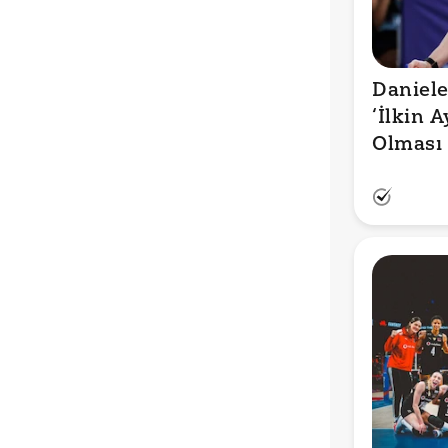
Daniele 
‘İlkin 
Olması 
Oldu.’ S
Olduğu 