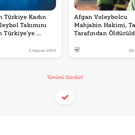
n Türkiye Kadın 
Afgan Voleybolcu 
oleybol Takımını 
Mahjabin Hakimi, Ta
 Türkiye’ye 
Tarafından Öldürül
 Özel Uçağa Ait 
İddiası Doğru mu?
5 Haziran 2024
28 
Tümünü Gördün!