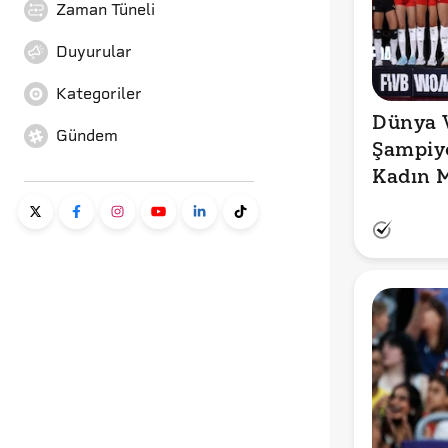
Zaman Tüneli
Duyurular
Kategoriler
Dünya V
Gündem
Şampiyo
Kadın M
İkincil
Labubu 