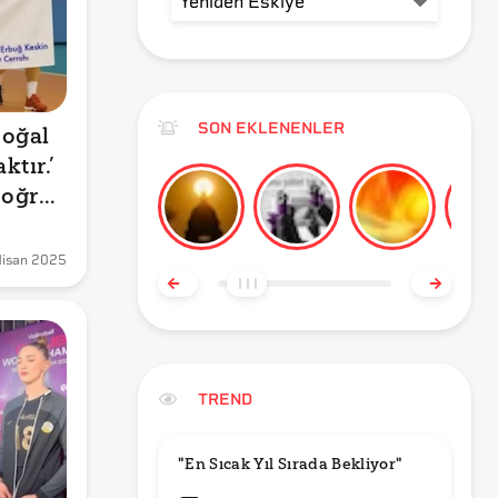
SON EKLENENLER
oğal 
tır.’ 
oğru 
Nisan 2025
TREND
"En Sıcak Yıl Sırada Bekliyor"