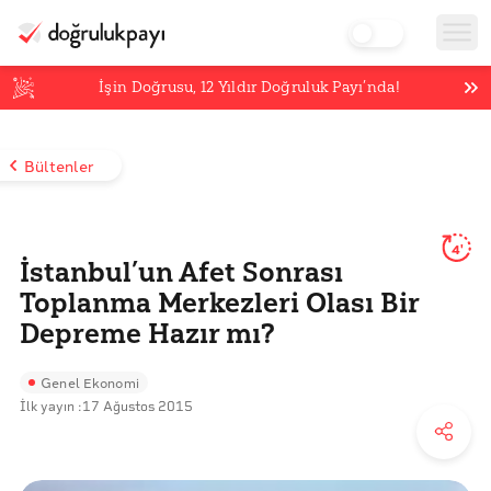
İşin Doğrusu,
12
Yıldır Doğruluk Payı’nda!
Bültenler
4'
İstanbul’un Afet Sonrası
Toplanma Merkezleri Olası Bir
Depreme Hazır mı?
Genel Ekonomi
İlk yayın :
17 Ağustos 2015