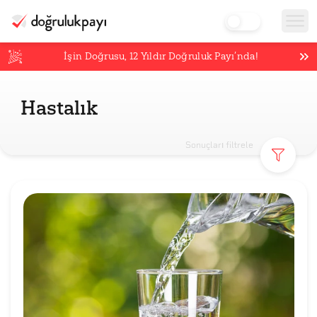
İşin Doğrusu,
12
Yıldır Doğruluk Payı’nda!
Hastalık
Sonuçları filtrele