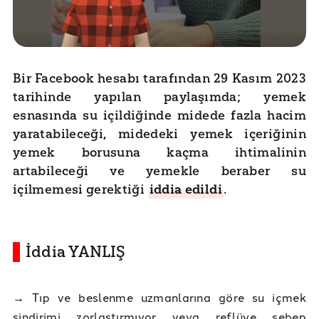
Bir Facebook hesabı tarafından 29 Kasım 2023
tarihinde yapılan paylaşımda; yemek
esnasında su içildiğinde midede fazla hacim
yaratabileceği, midedeki yemek içeriğinin
yemek borusuna kaçma ihtimalinin
artabileceği ve yemekle beraber su
içilmemesi gerektiği
iddia edildi
.
İddia YANLIŞ
→
Tıp ve beslenme uzmanlarına göre su içmek
sindirimi zorlaştırmıyor veya reflüye sebep