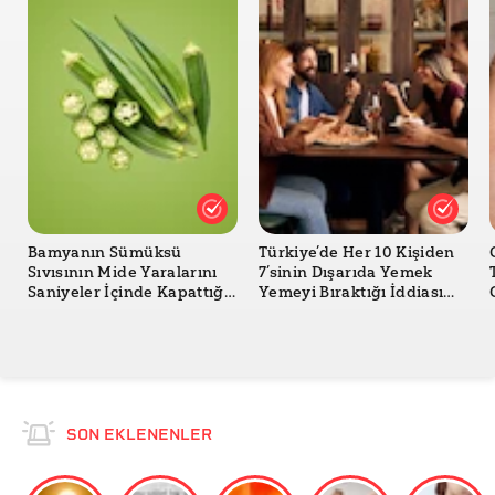
Bamyanın Sümüksü
Türkiye’de Her 10 Kişiden
Sıvısının Mide Yaralarını
7’sinin Dışarıda Yemek
Saniyeler İçinde Kapattığı
Yemeyi Bıraktığı İddiası
İddiası Doğru mu?
Doğru mu?
SON EKLENENLER