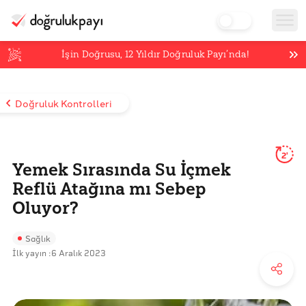
İşin Doğrusu,
12
Yıldır Doğruluk Payı’nda!
Doğruluk Kontrolleri
2'
Yemek Sırasında Su İçmek
Reflü Atağına mı Sebep
Oluyor?
Sağlık
İlk yayın :
6 Aralık 2023