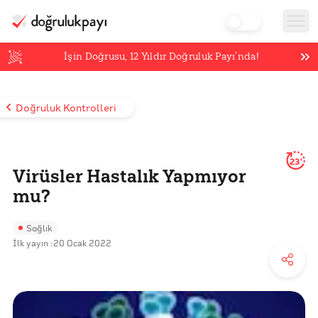
İşin Doğrusu,
12
Yıldır Doğruluk Payı’nda!
Doğruluk Kontrolleri
23'
Virüsler Hastalık Yapmıyor
mu?
Sağlık
İlk yayın :
20 Ocak 2022