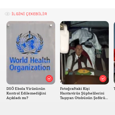
the Body?
Medline Plus: Viral Infections
İLGİNİ ÇEKEBİLİR
WebMD: Surface Cleaning and COVID-19: What You
Should Know
New Jersey Eyaleti Sağlık Bakanlığı: Why do viruses
survive outside the human body?
DSÖ Ebola Virüsünün
Fotoğraftaki Kişi
Kontrol Edilemediğini
Hantavirüs Şüphelilerini
Açıkladı mı?
Taşıyan Otobüsün Şoförü
mü?