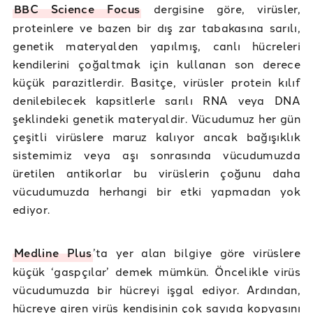
BBC Science Focus
dergisine göre, virüsler,
proteinlere ve bazen bir dış zar tabakasına sarılı,
genetik materyalden yapılmış, canlı hücreleri
kendilerini çoğaltmak için kullanan son derece
küçük parazitlerdir. Basitçe, virüsler protein kılıf
denilebilecek kapsitlerle sarılı RNA veya DNA
şeklindeki genetik materyaldir. Vücudumuz her gün
çeşitli virüslere maruz kalıyor ancak bağışıklık
sistemimiz veya aşı sonrasında vücudumuzda
üretilen antikorlar bu virüslerin çoğunu daha
vücudumuzda herhangi bir etki yapmadan yok
ediyor.
Medline Plus
’ta yer alan bilgiye göre virüslere
küçük ‘gaspçılar’ demek mümkün. Öncelikle virüs
vücudumuzda bir hücreyi işgal ediyor. Ardından,
hücreye giren virüs kendisinin çok sayıda kopyasını