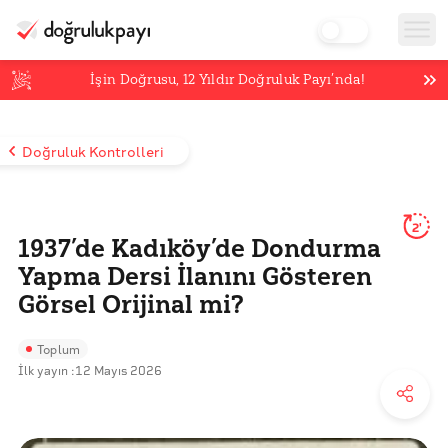
İşin Doğrusu,
12
Yıldır Doğruluk Payı’nda!
Doğruluk Kontrolleri
2'
1937’de Kadıköy’de Dondurma
Yapma Dersi İlanını Gösteren
Görsel Orijinal mi?
Toplum
İlk yayın :
12 Mayıs 2026