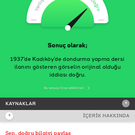
Sonuç olarak;
1937’de Kadıköy’de dondurma yapma dersi
ilanını gösteren görselin orijinal olduğu
iddiası doğru.
Bu sonuca itiraz edebilirsin
+
KAYNAKLAR
+
İÇERİK HAKKINDA
İDDİA KAYNAĞI
İddia Bağlantısı
Sen, doğru bilgiyi paylaş
YAYIN TARİHİ