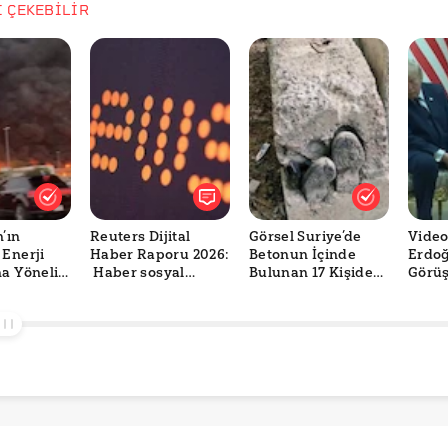
İ ÇEKEBİLİR
’ın
Reuters Dijital
Görsel Suriye’de
Video
 Enerji
Haber Raporu 2026:
Betonun İçinde
Erdoğ
na Yönelik
Haber sosyal
Bulunan 17 Kişiden
Görü
mı
medyaya kayıyor,
Birini mi
Uyudu
r?
güven geriliyor
Gösteriyor?
Göste