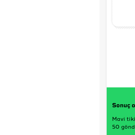
Sonuç o
Mavi tik
50 gönder