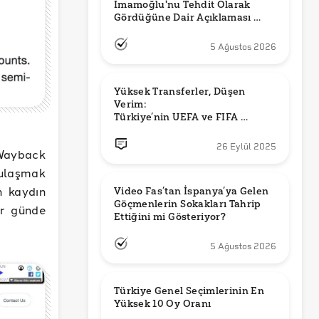
İmamoğlu'nu Tehdit Olarak 
Gördüğüne Dair Açıklaması 
Güncel mi?
5 Ağustos 2026
Yüksek Transferler, Düşen 
Verim: 

Türkiye’nin UEFA ve FIFA 
Sıralamalarındaki Yeri
26 Eylül 2025
 Wayback
 ulaşmak
n kaydın
Video Fas’tan İspanya’ya Gelen 
Göçmenlerin Sokakları Tahrip 
ar günde
Ettiğini mi Gösteriyor?
5 Ağustos 2026
Türkiye Genel Seçimlerinin En 
Yüksek 10 Oy Oranı