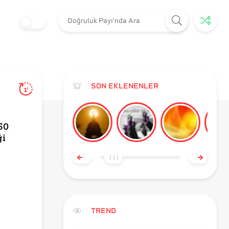
SON EKLENENLER
1'
50
ği
TREND