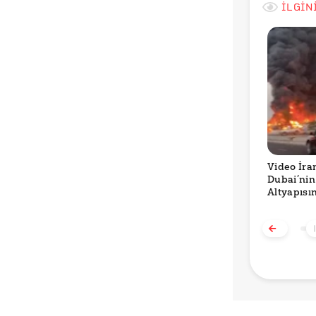
İLGİN
Video İran
Dubai’nin
Altyapısı
Saldırıyı 
Gösteriyo