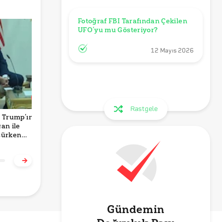
Fotoğraf FBI Tarafından Çekilen 
UFO’yu mu Gösteriyor?
12 Mayıs 2026
Rastgele
 Trump’ın
Görsel Bilim
Hantavirüsün
H
an ile
İnsanlarının
İnsan Sperminde 6
B
şürken
Üzerinde Uzlaştığı
Sene Boyunca
K
ğu Anları mı
Dördüncü Boyutu
Yaşayabileceği
D
riyor?
mu Gösteriyor?
İddiası Doğru mu?
Gündemin