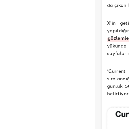
da çıkan 
X’in get
yapıldığ
gözlemle
yükünde 
sayfaları
‘Current
sıralandı
günlük 5
belirtiyor