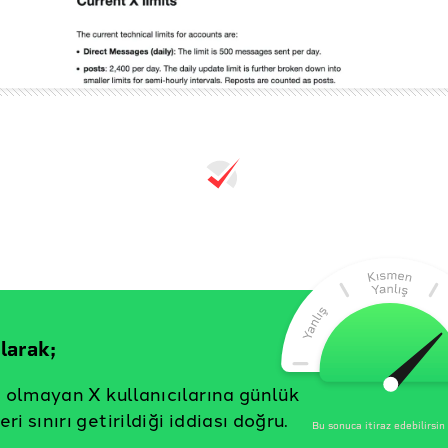
larak;
i olmayan X kullanıcılarına günlük
i sınırı getirildiği iddiası doğru.
Bu sonuca itiraz edebilirsin