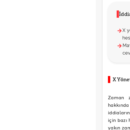
İdd
X y
hes
Mav
cev
X Yöne
Zaman za
hakkında 
iddiaları
için bazı
yakın zam