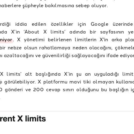
haberlere şüpheyle bakılmasına sebep oluyor.
irdiği iddia edilen özellikler için Google üzerin
ında X’in ‘About X limits’ adında bir sayfasının ye
niyor
. X yönetimi belirlenen limitlerin X'in arka pla
bir nebze olsun rahatlamaya neden olacağını, çökmele
nı azaltacağını ve güvenilirliği sağlayacağını ifade ediyo
 X limits’ alt başlığında X’in şu an uyguladığı limit
ğı görülebiliyor. X platformu mavi tiki olmayan kullanıc
0 gönderi ve 200 cevap sınırı olduğunu bu başlığın iç
.