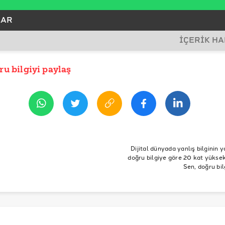
LAR
İÇERİK H
YNAĞI
ağlantısı
ru bilgiyi paylaş
İHİ
yıs 2026 10:32
SLAR
ut X limits
R
ut X limits, 5 Mayıs 2026
edya
Doğrulama
Twitter
fact-check
x
X Limit
limiti
gönderi sınırı
mavi tik
X Premium
günlük tweet limiti
Dijital dünyada yanlış bilginin y
doğru bilgiye göre 20 kat yüksek 
Sen, doğru bil