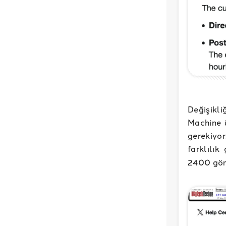
Değişikl
Machine 
gerekiyo
farklılık
2400 gönd