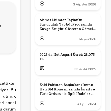
3 Ağustos 2026
Ahmet Mümtaz Taylan’ın 
Sunuculuk Yaptığı Programda 
n
Kavga Ettiğini Gösteren Görsel 
Orijinal mi?
20 Mayıs 2026
2026'da Net Asgari Ücret: 28.075 
TL
22 Aralık 2025
llikler
Eski Pakistan Başbakanı İmran 
iyor. Bu
Han BM Konuşmasında İsrail ve 
Türk Ordusu ile İlgili İfadeler mi 
im almak
Kullandı?
ri sanki
4 Eylül 2024
Bu durum