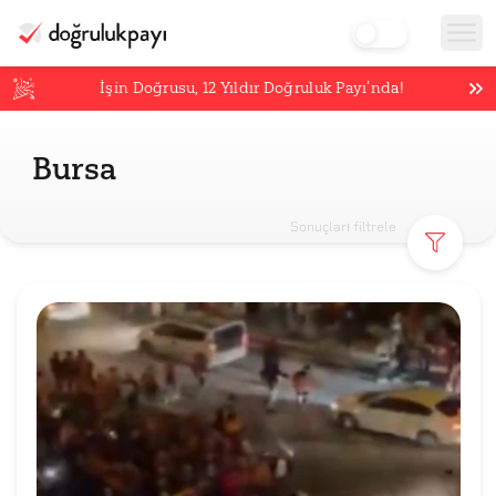
İşin Doğrusu,
12
Yıldır Doğruluk Payı’nda!
Bursa
Sonuçları filtrele