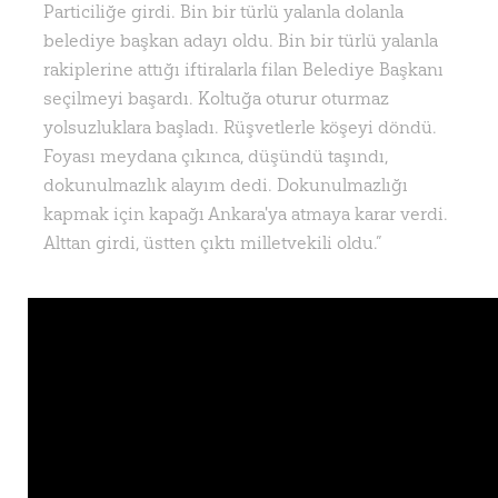
Particiliğe girdi. Bin bir türlü yalanla dolanla
belediye başkan adayı oldu. Bin bir türlü yalanla
rakiplerine attığı iftiralarla filan Belediye Başkanı
seçilmeyi başardı. Koltuğa oturur oturmaz
yolsuzluklara başladı. Rüşvetlerle köşeyi döndü.
Foyası meydana çıkınca, düşündü taşındı,
dokunulmazlık alayım dedi. Dokunulmazlığı
kapmak için kapağı Ankara'ya atmaya karar verdi.
Alttan girdi, üstten çıktı milletvekili oldu.”