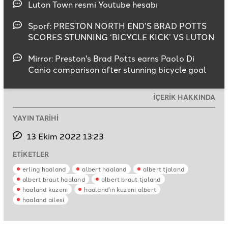
Luton Town resmi Youtube hesabı
Sporf: PRESTON NORTH END’S BRAD POTTS
SCORES STUNNING ‘BICYCLE KICK’ VS LUTON
Mirror: Preston's Brad Potts earns Paolo Di
Canio comparison after stunning bicycle goal
İÇERİK HAKKINDA
YAYIN TARİHİ
13 Ekim 2022 13:23
ETİKETLER
erling haaland
albert haaland
albert tjaland
albert braut haaland
albert braut tjaland
haaland kuzeni
haaland'ın kuzeni albert
haaland ailesi