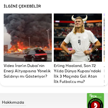
İLGİNİ ÇEKEBİLİR
Video İran’ın Dubai’nin
Erling Haaland, Son 72
A
Enerji Altyapısına Yönelik
Yılda Dünya Kupası’ndaki
Bi
Saldırıyı mı Gösteriyor?
İlk 3 Maçında Gol Atan
Em
İlk Futbolcu mu?
Ka
Y
Çı
Hakkımızda