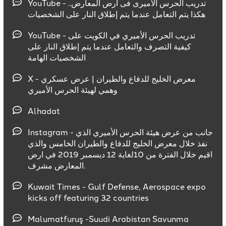
YouTube - تدريب الحرس الأميرى فى أرض المعارض..
هكذا يتم التعامل عندما يتم إطلاق النار على الشخصيات
YouTube - تدريب الحرس الأميري في الكويت على
كيفية التصرف والتعامل عندما يتم إطلاق النار على
الشخصيات الهامة
X - معرض الخليج للدفاع والطيران | عرض عسكري
وهمي لهيئة الحرس الأميري
Alhadat
Instagram - جانب من عرض هيئة الحرس الأميري الذي
نفذ خلال معرض الخليج للدفاع والطيران الخامس والذي
اقيم خلال الفترة من 10لغاية 12 ديسمبر 2019 في ارض
المعارض مشرف.
Kuwait Times - Gulf Defense, Aerospace expo
kicks off featuring 32 countries
Malumatfuruş -Suudi Arabistan Savunma