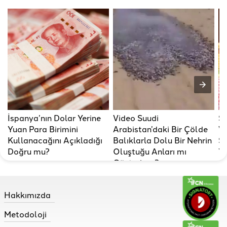
İspanya’nın Dolar Yerine
Video Suudi
Su
Yuan Para Birimini
Arabistan’daki Bir Çölde
Va
Kullanacağını Açıkladığı
Balıklarla Dolu Bir Nehrin
Sa
Doğru mu?
Oluştuğu Anları mı
Ya
Gösteriyor?
Hakkımızda
Metodoloji