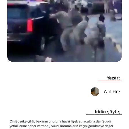
Yazar:
Gül Hür
İddia şöyle;