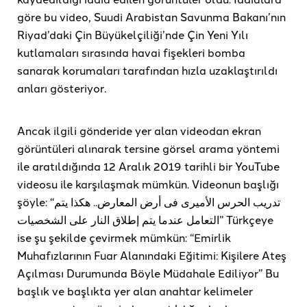
göre bu video, Suudi Arabistan Savunma Bakanı’nın
Riyad’daki Çin Büyükelçiliği’nde Çin Yeni Yılı
kutlamaları sırasında havai fişekleri bomba
sanarak korumaları tarafından hızla uzaklaştırıldı
anları gösteriyor.
Ancak ilgili gönderide yer alan videodan ekran
görüntüleri alınarak tersine görsel arama yöntemi
ile aratıldığında 12 Aralık 2019 tarihli bir YouTube
videosu ile karşılaşmak mümkün. Videonun başlığı
şöyle: “تدريب الحرس الأميرى فى أرض المعارض.. هكذا يتم
التعامل عندما يتم إطلاق النار على الشخصيات” Türkçeye
ise şu şekilde çevirmek mümkün: “Emirlik
Muhafızlarının Fuar Alanındaki Eğitimi: Kişilere Ateş
Açılması Durumunda Böyle Müdahale Ediliyor” Bu
başlık ve başlıkta yer alan anahtar kelimeler