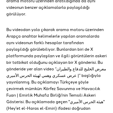
arama motoru üzerinden aratıldığında da aynı
videonun benzer açıklamalarla paylaşıldığı
görülüyor.
Bu videodan yola çıkarak arama motoru üzerinden
Arapça anahtar kelimelerle yapılan aramalarda
aynı videonun farklı hesaplar tarafından
paylaşıldığı görülebiliyor. Bunlardan biri de X
platformunda paylaşılan ve ilgili görüntülerin askeri
bir tatbikat olduğunu açıklayan bir X gönderisi. Bu
gönderide yer alan video “معرض الخليج للدفاع والطيران
| عرض عسكري وهمي لهيئة الحرس الأميري” başlığıyla
yayınlanmış. Bu açıklamayı Türkçeye şöyle
çevirmek mümkün: Körfez Savunma ve Havacılık
Fuarı | Emirlik Muhafız Birliği'nin Temsili Askeri
Gösterisi. Bu açıklamada geçen "هيئة الحرس الأميري"
(Hey'et el-Haras el-Emiri) ifadesi doğrudan