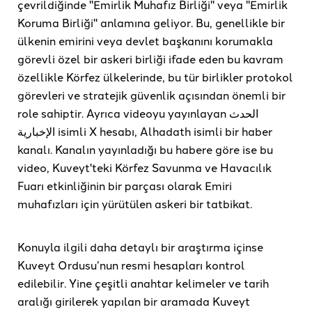
çevrildiğinde "Emirlik Muhafız Birliği" veya "Emirlik
Koruma Birliği" anlamına geliyor. Bu, genellikle bir
ülkenin emirini veya devlet başkanını korumakla
görevli özel bir askeri birliği ifade eden bu kavram
özellikle Körfez ülkelerinde, bu tür birlikler protokol
görevleri ve stratejik güvenlik açısından önemli bir
role sahiptir. Ayrıca videoyu yayınlayan الحدث
الإخبارية isimli X hesabı, Alhadath isimli bir haber
kanalı. Kanalın yayınladığı bu habere göre ise bu
video, Kuveyt'teki Körfez Savunma ve Havacılık
Fuarı etkinliğinin bir parçası olarak Emiri
muhafızları için yürütülen askeri bir tatbikat.
Konuyla ilgili daha detaylı bir araştırma içinse
Kuveyt Ordusu’nun resmi hesapları kontrol
edilebilir. Yine çeşitli anahtar kelimeler ve tarih
aralığı girilerek yapılan bir aramada Kuveyt