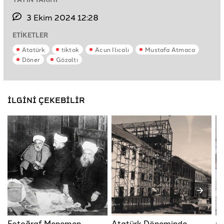
3 Ekim 2024 12:28
ETİKETLER
Atatürk
tiktok
Acun Ilıcalı
Mustafa Atmaca
Döner
Gözaltı
İLGİNİ ÇEKEBİLİR
Fotoğraf Menemen
Atatürk Döneminde
G