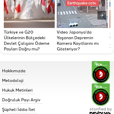
Türkiye ve G20
Video Japonya’da
J
Ülkelerinin Bütçedeki
Yaşanan Depremin
İs
Devlet Çalışanı Ödeme
Kamera Kayıtlarını mı
Ja
Payları Doğru mu?
Gösteriyor?
Ya
Hakkımızda
Metodoloji
Hukuk Metinleri
Doğruluk Payı Arşiv
storified by
Şüpheli İddia İlet