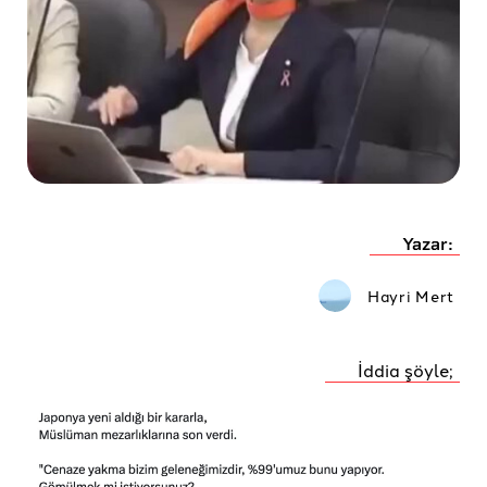
Yazar:
Hayri Mert
İddia şöyle;