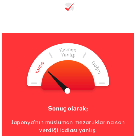
Sonuç olarak;
Japonya’nın müslüman mezarlıklarına son
verdiği iddiası yanlış.