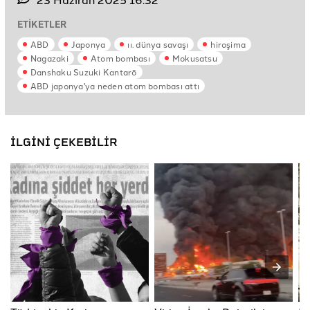
ETİKETLER
ABD
Japonya
ıı. dünya savaşı
hiroşima
Nagazaki
Atom bombası
Mokusatsu
Danshaku Suzuki Kantarō
ABD japonya'ya neden atom bombası attı
İLGİNİ ÇEKEBİLİR