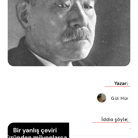
Yazar:
Gül Hür
İddia şöyle;