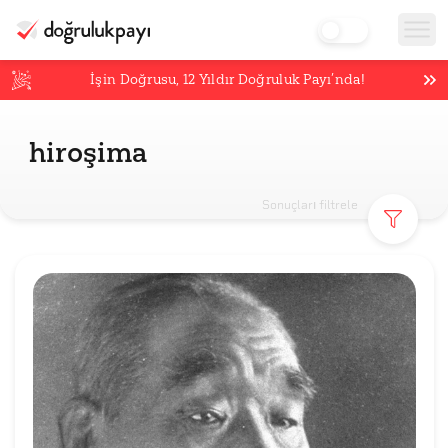
İşin Doğrusu,
12
Yıldır Doğruluk Payı’nda!
hiroşima
Sonuçları filtrele