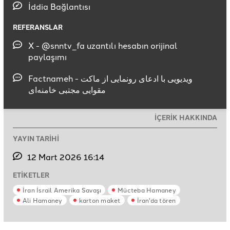
İddia Bağlantısı
REFERANSLAR
X - @snntv_fa uzantılı hesabın orijinal
paylaşımı
Factnameh - ویدیویی با ادعای رونمایی از ماکت
مقوایی مجتبی خامنه‌ای
İÇERİK HAKKINDA
YAYIN TARİHİ
12 Mart 2026 16:14
ETİKETLER
İran İsrail Amerika Savaşı
Mücteba Hamaney
Ali Hamaney
karton maket
İran'da tören