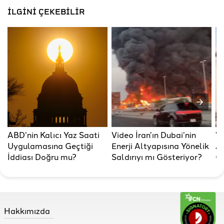
İLGİNİ ÇEKEBİLİR
ABD’nin Kalıcı Yaz Saati
Video İran’ın Dubai’nin
Vi
Uygulamasına Geçtiği
Enerji Altyapısına Yönelik
AB
İddiası Doğru mu?
Saldırıyı mı Gösteriyor?
Gö
Hakkımızda