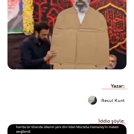
Yazar:
Resul Kunt
İddia şöyle;