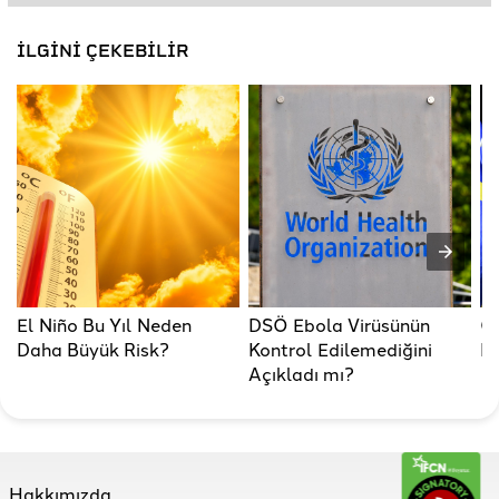
İLGİNİ ÇEKEBİLİR
El Niño Bu Yıl Neden
DSÖ Ebola Virüsünün
C
Daha Büyük Risk?
Kontrol Edilemediğini
Ku
Açıkladı mı?
Hakkımızda