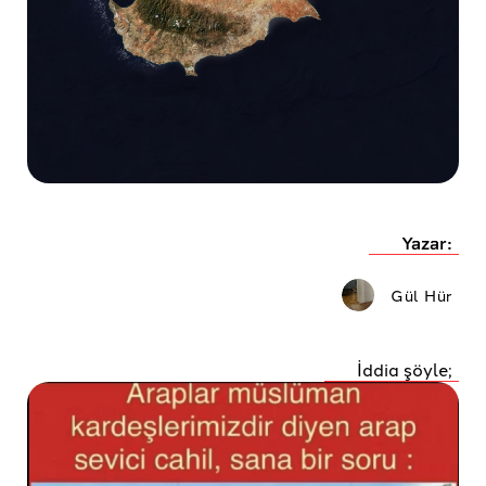
Yazar:
Gül Hür
İddia şöyle;