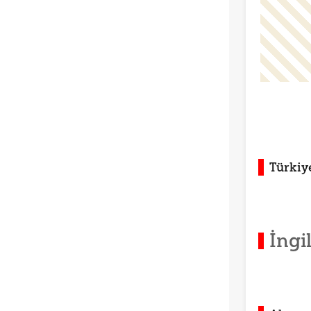
Türkiy
İngi