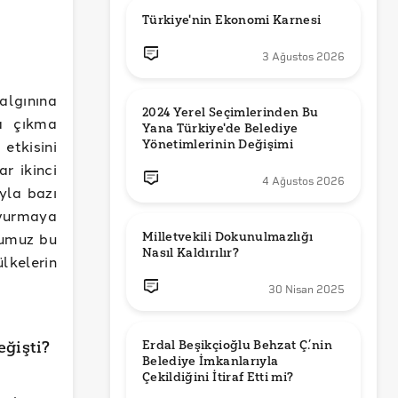
Türkiye'nin Ekonomi Karnesi
3 Ağustos 2026
algınına
2024 Yerel Seçimlerinden Bu 
a çıkma
Yana Türkiye'de Belediye 
etkisini
Yönetimlerinin Değişimi
r ikinci
4 Ağustos 2026
yla bazı
şvurmaya
ğumuz bu
Milletvekili Dokunulmazlığı 
Nasıl Kaldırılır?
lkelerin
30 Nisan 2025
Erdal Beşikçioğlu Behzat Ç.’nin 
eğişti?
Belediye İmkanlarıyla 