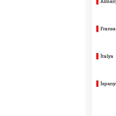
Alman
Fransa
İtalya
İspany