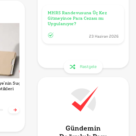
MHRS Randevusuna Üç Kez 
Gitmeyince Para Cezası mı 
Uygulanıyor?
23 Haziran 2026
Rastgele
ye’nin Suç
Bir Devleti
Turizmde Dalga
R
stikleri
"Kırılgan" Yapan
Tersine Dönerken
H
Nedir?
H
m
g
Gündemin