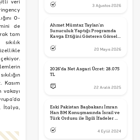
tli veri
3 Ağustos 2026
ringency
ığını 0-
mini de
Ahmet Mümtaz Taylan’ın 
Sunuculuk Yaptığı Programda 
larak tam
Kavga Ettiğini Gösteren Görsel 
sıkılık
Orijinal mi?
özellikle
20 Mayıs 2026
çekiyor.
lemlerin
2026'da Net Asgari Ücret: 28.075 
ıkılığın
TL
z. Kasım
22 Aralık 2025
n vakayı
vrupa’da
 İtalya,
Eski Pakistan Başbakanı İmran 
Han BM Konuşmasında İsrail ve 
Türk Ordusu ile İlgili İfadeler mi 
Kullandı?
4 Eylül 2024