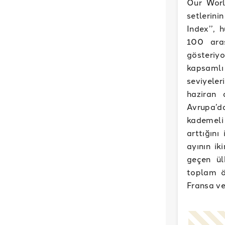
Our World
setlerin
Index’’, 
100 aras
gösteriyo
kapsamlı
seviyeler
haziran 
Avrupa’d
kademeli
arttığın
ayının ik
geçen ül
toplam öl
Fransa ve