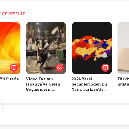
İ ÇEKEBİLİR
Yıl Sırada
Video Fas’tan
2024 Yerel
Türki
İspanya’ya Gelen
Seçimlerinden Bu
İstati
Göçmenlerin
Yana Türkiye'de
Sokakları Tahrip
Belediye
Ettiğini mi
Yönetimlerinin
Gösteriyor?
Değişimi