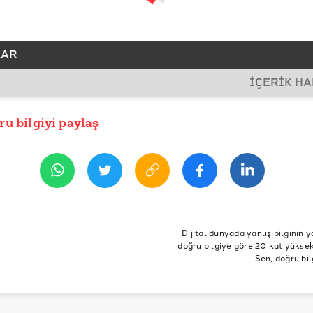
LAR
İÇERİK H
SLAR
re
ru bilgiyi paylaş
İHİ
sım 2020 18:10
e
R
a
türkiye
İngiltere
İspanya
Fransa
İtalya
koronavi
9
Virüs
Korona
Corona
doğrulukpayı
önlemler
sağ
Dijital dünyada yanlış bilginin y
doğru bilgiye göre 20 kat yüksek 
koca
ment Response Stringency Index
Sen, doğru bil