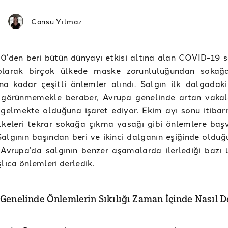
Cansu Yılmaz
’den beri bütün dünyayı etkisi altına alan COVID-19 s
olarak birçok ülkede maske zorunluluğundan sokağ
na kadar çeşitli önlemler alındı. Salgın ilk dalgadaki 
 görünmemekle beraber, Avrupa genelinde artan vakala
gelmekte olduğuna işaret ediyor. Ekim ayı sonu itibarı
lkeleri tekrar sokağa çıkma yasağı gibi önlemlere ba
Salgının başından beri ve ikinci dalganın eşiğinde oldu
Avrupa’da salgının benzer aşamalarda ilerlediği bazı ü
şlıca önlemleri derledik.
Genelinde Önlemlerin Sıkılığı Zaman İçinde Nasıl D