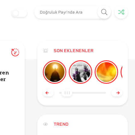
SON EKLENENLER
2'
aren
ler
TREND