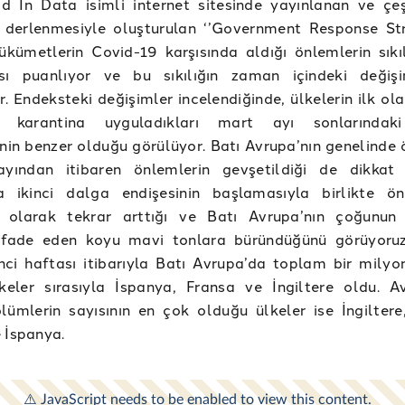
 In Data isimli internet sitesinde yayınlanan ve çeşi
in derlenmesiyle oluşturulan ‘’Government Response St
hükümetlerin Covid-19 karşısında aldığı önlemlerin sıkıl
ı puanlıyor ve bu sıkılığın zaman içindeki değişi
r. Endeksteki değişimler incelendiğinde, ülkelerin ilk o
 karantina uyguladıkları mart ayı sonlarındaki 
inin benzer olduğu görülüyor. Batı Avrupa’nın genelinde 
ayından itibaren önlemlerin gevşetildiği de dikkat 
a ikinci dalga endişesinin başlamasıyla birlikte ön
 olarak tekrar arttığı ve Batı Avrupa’nın çoğunun s
ı ifade eden koyu mavi tonlara büründüğünü görüyoru
inci haftası itibarıyla Batı Avrupa’da toplam bir milyo
keler sırasıyla İspanya, Fransa ve İngiltere oldu. A
ümlerin sayısının en çok olduğu ülkeler ise İngiltere,
 İspanya.