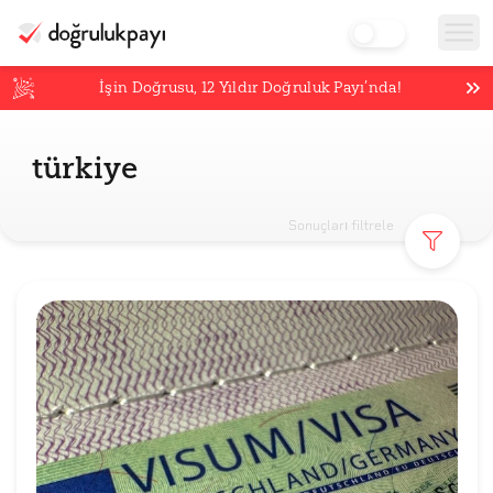
İşin Doğrusu,
12
Yıldır Doğruluk Payı’nda!
türkiye
Sonuçları filtrele