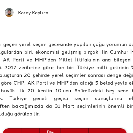
Koray Kaplıca
ı geçen yerel seçim gecesinde yapılan çoğu yorumun d
gulardan biri, ekonomisi gelişmiş birçok ilin Cumhur İtt
n AK Parti ve MHP’den Millet İttifakı’nın ana bileşen
i. 2017 verilerine göre, her biri Türkiye milli gelirinin
 oluşturan 20 şehirde yerel seçimler sonrası denge deği
e göre CHP, AK Parti ve MHP’den aldığı 5 belediyeyle 
büyük ilk 20 kentin 10’unu önümüzdeki beş sene 
ek. Türkiye geneli geçici seçim sonuçlarına e
iften baktığımızda da 31 Mart seçimlerinin önemli b
lduğu görülebilir.