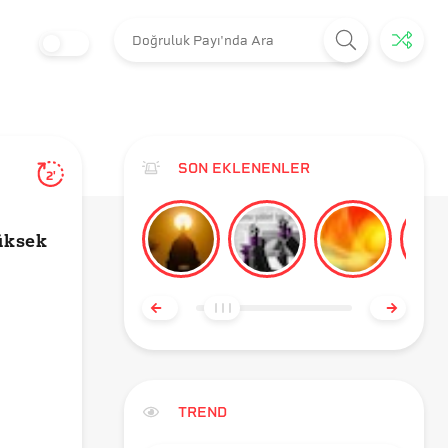
SON EKLENENLER
2'
üksek
TREND