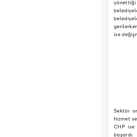
yönettiği
belediyel
belediyel
gerilerke
ise değiş
Sektör or
hizmet se
CHP ise 
başardı.