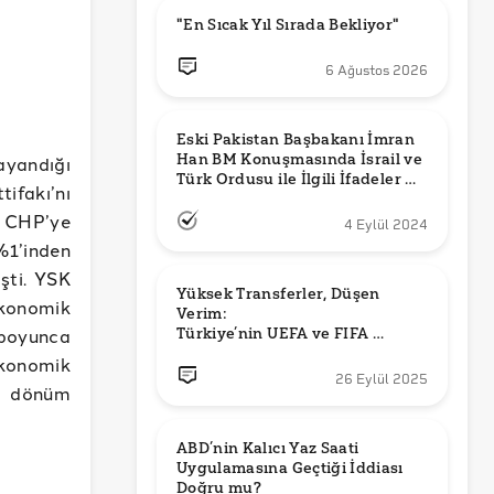
"En Sıcak Yıl Sırada Bekliyor"
6 Ağustos 2026
Eski Pakistan Başbakanı İmran 
Han BM Konuşmasında İsrail ve 
ayandığı
Türk Ordusu ile İlgili İfadeler mi 
ifakı’nı
Kullandı?
i CHP’ye
4 Eylül 2024
 %1’inden
şti. YSK
Yüksek Transferler, Düşen 
ekonomik
Verim: 

boyunca
Türkiye’nin UEFA ve FIFA 
Sıralamalarındaki Yeri
konomik
26 Eylül 2025
ir dönüm
ABD’nin Kalıcı Yaz Saati 
Uygulamasına Geçtiği İddiası 
Doğru mu?