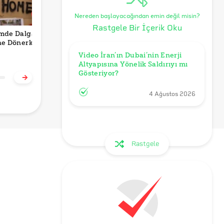
Nereden başlayacağından emin değil misin?
Rastgele Bir İçerik Oku
mde Dalga
Yeni Meclis, Yine
Video Trump’ın
İ
ne Dönerken
Anayasa
Erdoğan ile
K
Tartışmaları
Görüşürken
F
Video İran’ın Dubai’nin Enerji 
Uyuduğu Anları mı
‘
Altyapısına Yönelik Saldırıyı mı 
Gösteriyor?
i
Gösteriyor?
D
4 Ağustos 2026
Rastgele