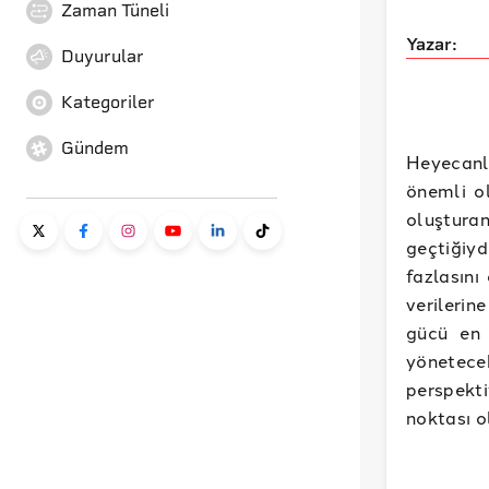
Zaman Tüneli
Yazar:
Duyurular
Kategoriler
Gündem
Heyecanl
önemli ol
oluştura
geçtiğiyd
fazlasını
verilerin
gücü en 
yönetec
perspekt
noktası o