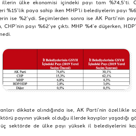
 illerin ülke ekonomisi içindeki payı tam %74,5’ti. C
eri %15’lik paya sahip iken MHP’li belediyelerin payı %6
erin ise %2’ydi. Seçimlerden sonra ise AK Parti’nin pa
n, CHP’nin payı %62’ye çıktı. MHP %4’e düşerken, HDP’
medi.
anları dikkate alındığında ise, AK Parti’nin özellikle s
ktörü payının yüksek olduğu illerde kayıplar yaşadığı gö
üç sektörde de ülke payı yüksek il belediyelerini k