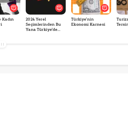
e Kadın
2024 Yerel
Türkiye'nin
Turiz
ri
Seçimlerinden Bu
Ekonomi Karnesi
Tersi
Yana Türkiye'de
Belediye
Yönetimlerinin
Değişimi