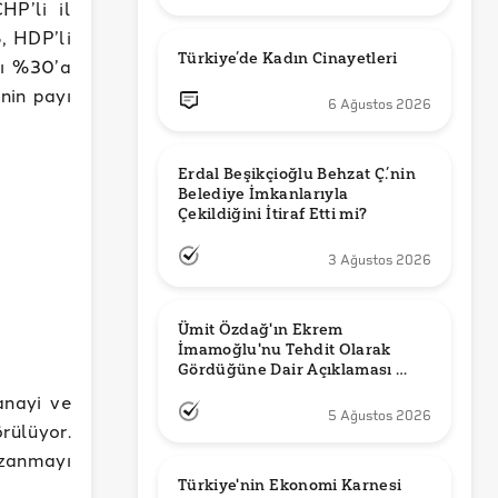
HP’li il
, HDP’li
Türkiye’de Kadın Cinayetleri
yı %30’a
nin payı
6 Ağustos 2026
Erdal Beşikçioğlu Behzat Ç.’nin 
Belediye İmkanlarıyla 
3 Ağustos 2026
Ümit Özdağ'ın Ekrem 
İmamoğlu'nu Tehdit Olarak 
Gördüğüne Dair Açıklaması 
Güncel mi?
anayi ve
5 Ağustos 2026
rülüyor.
azanmayı
Türkiye'nin Ekonomi Karnesi