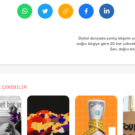
an 2019 11:13
t 2019 Yerel Seçim Sonuçları
R
CHP
HDP
seçim
ekonomi
ankara
mhp
İzmir
AK
Belediye
GSYH
Belediye Başkanı
Yerel Seçim
YSK
Dijital dünyada yanlış bilginin y
doğru bilgiye göre 20 kat yüksek 
Sen, doğru bil
İ ÇEKEBİLİR