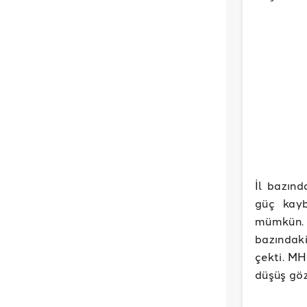
İl bazınd
güç kayb
mümkün. 
bazındak
çekti. MH
düşüş göz