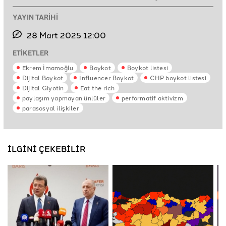
YAYIN TARİHİ
28 Mart 2025 12:00
ETİKETLER
Ekrem İmamoğlu
Boykot
Boykot listesi
Dijital Boykot
İnfluencer Boykot
CHP boykot listesi
Dijital Giyotin
Eat the rich
paylaşım yapmayan ünlüler
performatif aktivizm
parasosyal ilişkiler
İLGİNİ ÇEKEBİLİR