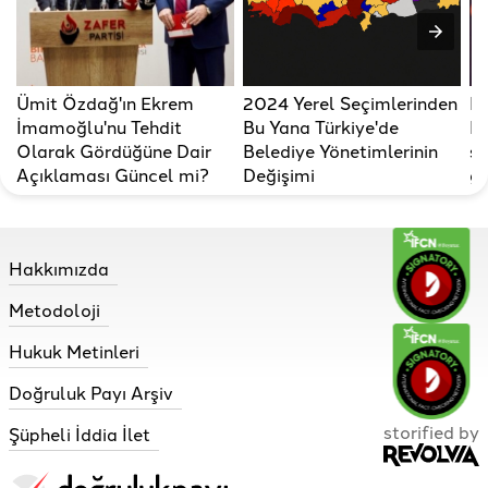
Ümit Özdağ'ın Ekrem
2024 Yerel Seçimlerinden
Re
İmamoğlu'nu Tehdit
Bu Yana Türkiye'de
R
Olarak Gördüğüne Dair
Belediye Yönetimlerinin
so
Açıklaması Güncel mi?
Değişimi
gü
Hakkımızda
Metodoloji
Hukuk Metinleri
Doğruluk Payı Arşiv
storified by
Şüpheli İddia İlet