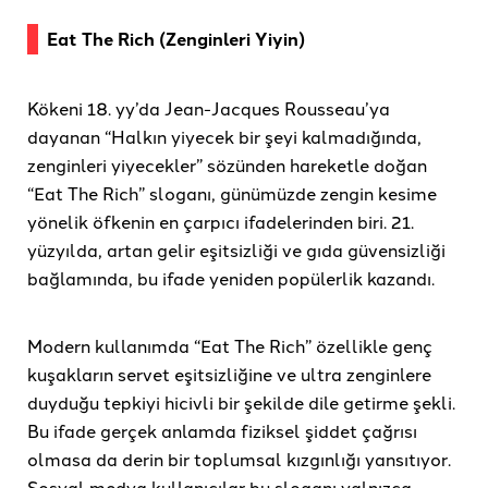
Eat The Rich (Zenginleri Yiyin)
Kökeni 18. yy’da Jean-Jacques Rousseau’ya
dayanan “Halkın yiyecek bir şeyi kalmadığında,
zenginleri yiyecekler” sözünden hareketle doğan
“Eat The Rich” sloganı, günümüzde zengin kesime
yönelik öfkenin en çarpıcı ifadelerinden biri. 21.
yüzyılda, artan gelir eşitsizliği ve gıda güvensizliği
bağlamında, bu ifade yeniden popülerlik kazandı.
Modern kullanımda “Eat The Rich” özellikle genç
kuşakların servet eşitsizliğine ve ultra zenginlere
duyduğu tepkiyi hicivli bir şekilde dile getirme şekli.
Bu ifade gerçek anlamda fiziksel şiddet çağrısı
olmasa da derin bir toplumsal kızgınlığı yansıtıyor.
Sosyal medya kullanıcılar bu sloganı yalnızca