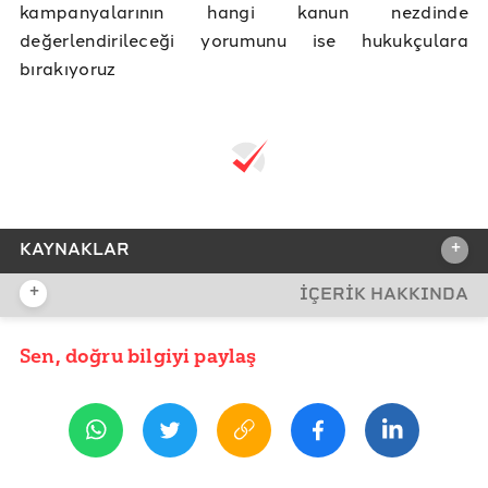
kampanyalarının hangi kanun nezdinde
değerlendirileceği yorumunu ise hukukçulara
bırakıyoruz
+
KAYNAKLAR
+
İÇERİK HAKKINDA
REFERANSLAR
Süleyman Soylu’nun Gönderdiği Yazı
Sen, doğru bilgiyi paylaş
YAYIN TARİHİ
31 Mart 2020 09:55
Yardım Toplama Kanunu
Belediye Kanunu
Ankara Büyükşehir Belediyesi Bağış Sayfası
ETİKETLER