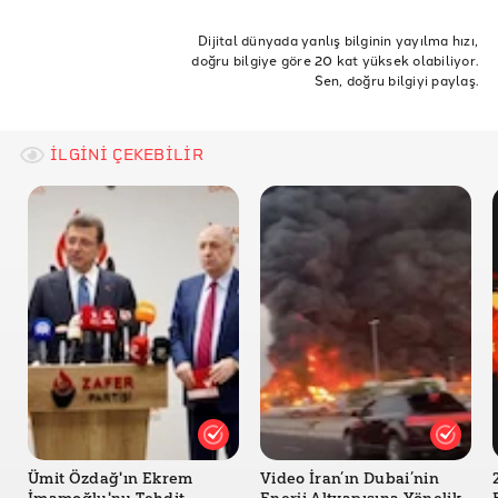
ankara
Yardım
Sosyal Yardım
İstanbul
Dijital dünyada yanlış bilginin yayılma hızı,
doğru bilgiye göre 20 kat yüksek olabiliyor.
Belediye
Bağış Kampanyası
İBB
Büyükşehir
Sen, doğru bilgiyi paylaş.
İstanbul Büyükşehir Belediyesi
Ekrem İmamoğlu
Mansur Yavaş
koronavirüs
süleyman soylu
içişleri bakanı
içişleri bakanlığı
İLGİNİ ÇEKEBİLİR
ankara büyükşehir belediyesi
sosyal belediye
bağış
koronavirüs önlemleri
belediye kanunu
yardım toplama kanunu
Ümit Özdağ'ın Ekrem
Video İran’ın Dubai’nin