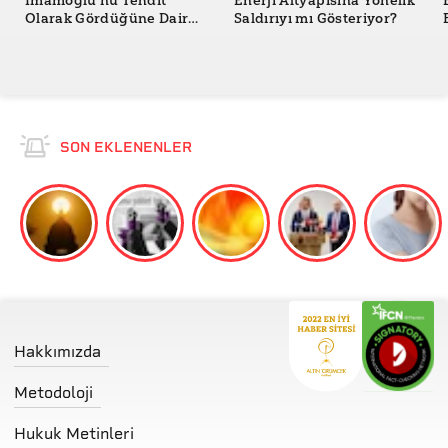
İmamoğlu'nu Tehdit
Enerji Altyapısına Yönelik
Olarak Gördüğüne Dair
Saldırıyı mı Gösteriyor?
Açıklaması Güncel mi?
SON EKLENENLER
Hakkımızda
Metodoloji
Hukuk Metinleri