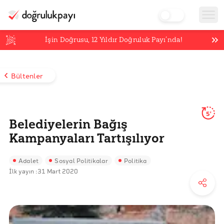
İşin Doğrusu,
12
Yıldır Doğruluk Payı’nda!
Bültenler
5'
Belediyelerin Bağış
Kampanyaları Tartışılıyor
Adalet
Sosyal Politikalar
Politika
İlk yayın :
31 Mart 2020