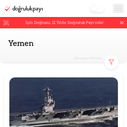
İşin Doğrusu,
12
Yıldır Doğruluk Payı’nda!
Yemen
Sonuçları filtrele