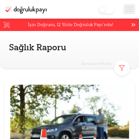
İşin Doğrusu,
12
Yıldır Doğruluk Payı’nda!
Sağlık Raporu
Sonuçları filtrele