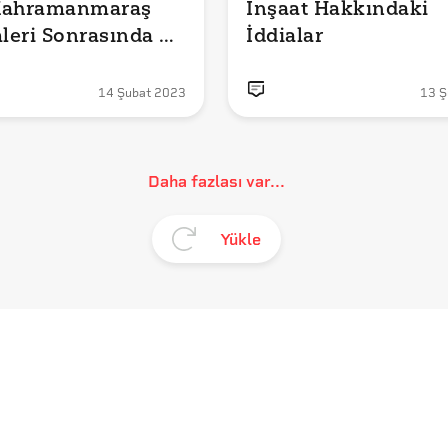
Kahramanmaraş 
İnşaat Hakkındaki 
eri Sonrasında 
14 Şubat 2023
13 Ş
Daha fazlası var...
Yükle