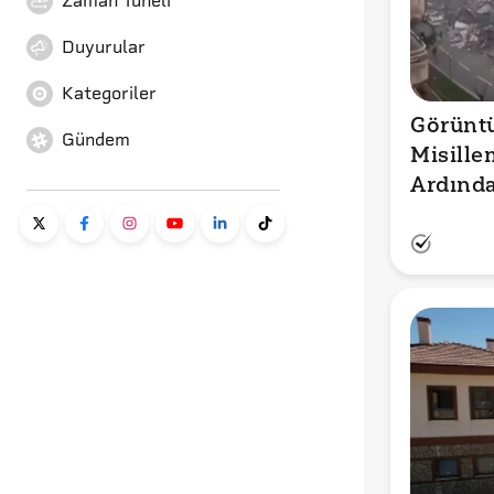
Zaman Tüneli
Duyurular
Kategoriler
Görüntül
Gündem
Misillem
Ardından
Kenti m