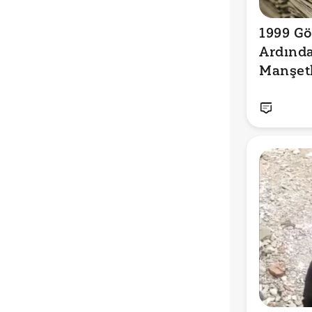
1999 Gö
Ardında