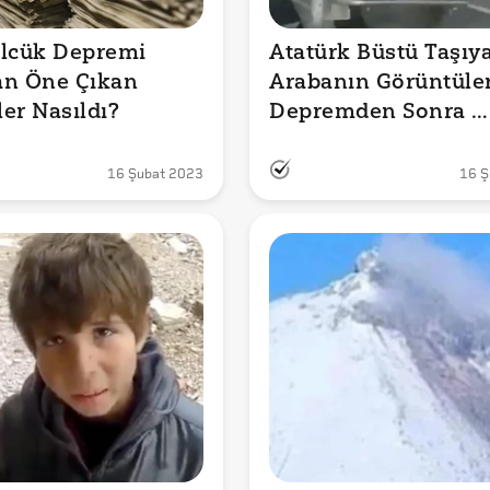
lcük Depremi 
Atatürk Büstü Taşıya
n Öne Çıkan 
Arabanın Görüntüleri
Depremden Sonra 
Çekilmedi

16 Şubat 2023
16 Ş