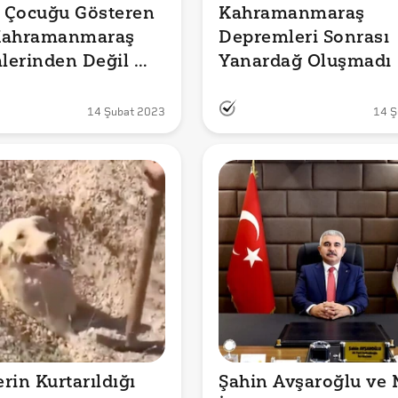
i Çocuğu Gösteren 
Kahramanmaraş 
Kahramanmaraş 
Depremleri Sonrası 
erinden Değil 

Yanardağ Oluşmadı
14 Şubat 2023
14 Ş
rin Kurtarıldığı 
Şahin Avşaroğlu ve 