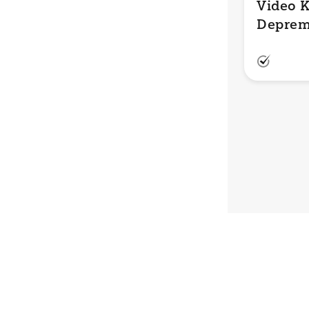
Video 
Depreml