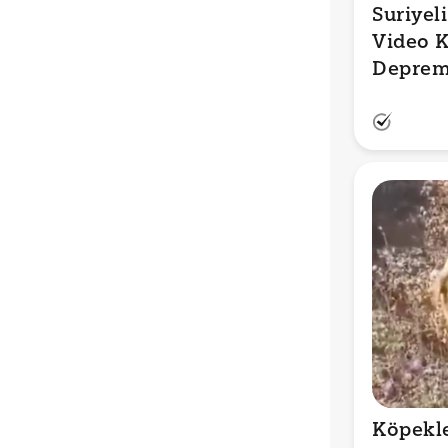
Suriyel
Video 
Depreml
Köpekle