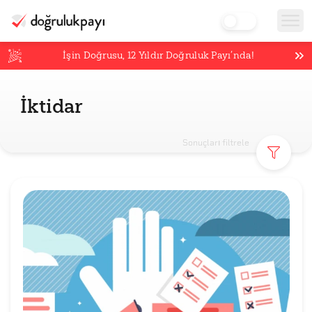
İşin Doğrusu,
12
Yıldır Doğruluk Payı’nda!
İktidar
Sonuçları filtrele