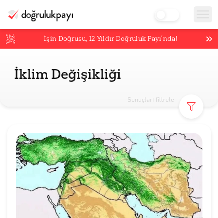
İşin Doğrusu,
12
Yıldır Doğruluk Payı’nda!
İklim Değişikliği
Sonuçları filtrele