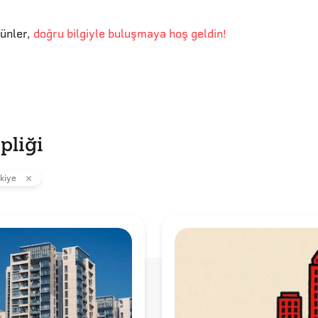
günler
,
doğru bilgiyle buluşmaya hoş geldin!
pliği
kiye