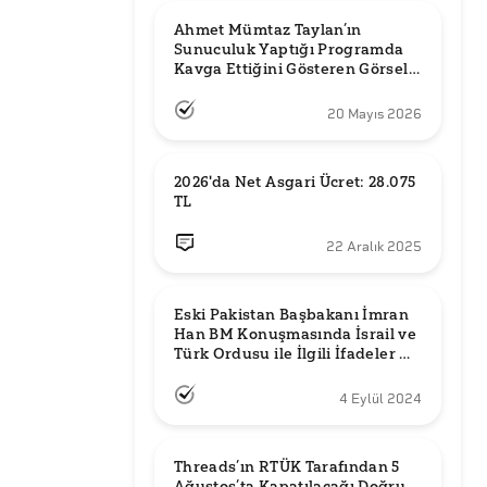
Ahmet Mümtaz Taylan’ın 
Sunuculuk Yaptığı Programda 
Kavga Ettiğini Gösteren Görsel 
Orijinal mi?
20 Mayıs 2026
2026'da Net Asgari Ücret: 28.075 
TL
22 Aralık 2025
Eski Pakistan Başbakanı İmran 
Han BM Konuşmasında İsrail ve 
Türk Ordusu ile İlgili İfadeler mi 
Kullandı?
4 Eylül 2024
Threads’ın RTÜK Tarafından 5 
Ağustos’ta Kapatılacağı Doğru 