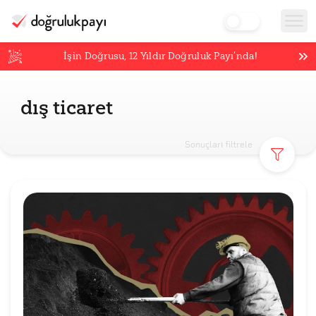
İşin Doğrusu,
12
Yıldır Doğruluk Payı’nda!
dış ticaret
Sonuçları filtrele