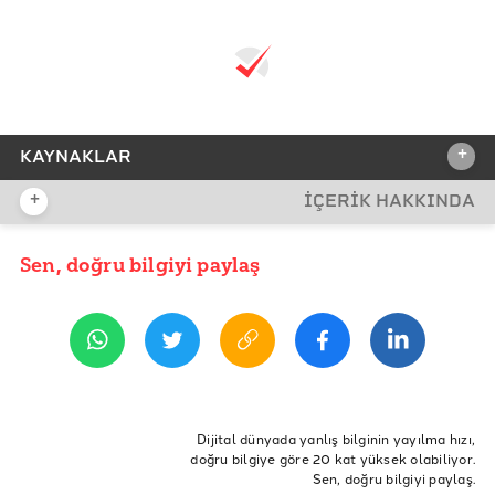
+
KAYNAKLAR
+
İÇERİK HAKKINDA
REFERANSLAR
CDS (Kredi Risk Primi)
Sen, doğru bilgiyi paylaş
YAYIN TARİHİ
28 Haziran 2019 14:24
Merkez Bankası Faiz İstatistikleri
Merkez Bankası Döviz Kurları
Çeyrek Altın Fiyatları
ETİKETLER
Ekonomik Güven Endeksi
dış ticaret
ithalat
ihracat
işsizlik
işsiz
Dijital dünyada yanlış bilginin yayılma hızı,
doğru bilgiye göre 20 kat yüksek olabiliyor.
büyüme
Ticaret
enflasyon
ekonomi
Döviz
Sektörel Güven Endeksi
Sen, doğru bilgiyi paylaş.
Faiz
İşgücü
Dolar
Kredi
Başkanlık Sistemi