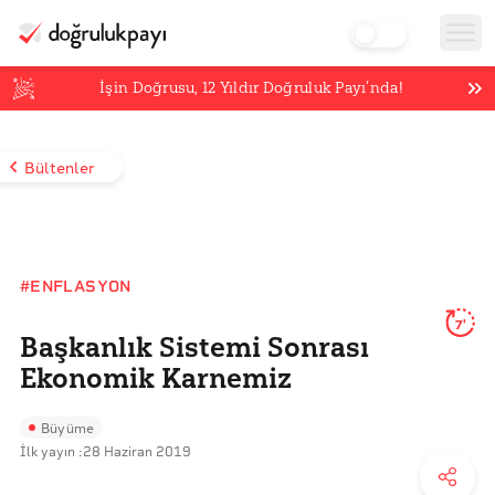
İşin Doğrusu,
12
Yıldır Doğruluk Payı’nda!
Bültenler
#ENFLASYON
7'
Başkanlık Sistemi Sonrası
Ekonomik Karnemiz
Büyüme
İlk yayın :
28 Haziran 2019