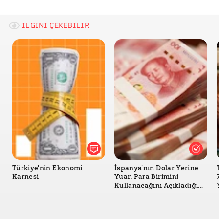
Tüketici Fiyat Endeksi
Kur
Euro
Başkanlık
Altın
Üretici
İş
Fiyatlar
Tüketici
Banka
GSYH
CDS
Zam
İşgücü İstatistikleri
İLGİNİ ÇEKEBİLİR
Faizler
Mevduat
GSYH
Dış Ticaret İstatistikleri
Türkiye'nin Ekonomi
İspanya’nın Dolar Yerine
Karnesi
Yuan Para Birimini
Kullanacağını Açıkladığı
Doğru mu?