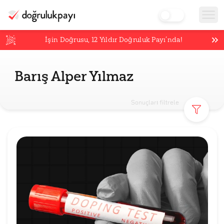
İşin Doğrusu,
12
Yıldır Doğruluk Payı’nda!
Barış Alper Yılmaz
Sonuçları filtrele