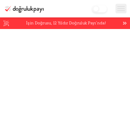
İşin Doğrusu,
12
Yıldır Doğruluk Payı’nda!