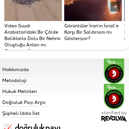
Video Suudi
Görüntüler İran’ın İsrail’e
Is
Arabistan’daki Bir Çölde
Karşı Bir Saldırısını mı
Ki
Balıklarla Dolu Bir Nehrin
Gösteriyor?
m
Oluştuğu Anları mı
Gösteriyor?
Hakkımızda
Metodoloji
Hukuk Metinleri
Doğruluk Payı Arşiv
storified by
Şüpheli İddia İlet