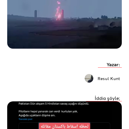
Yazar:
Resul Kunt
İddia şöyle;