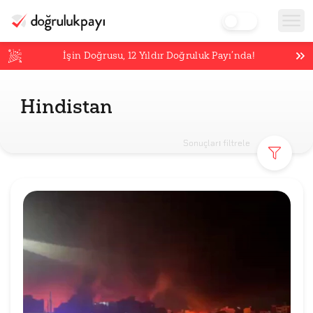
İşin Doğrusu,
12
Yıldır Doğruluk Payı’nda!
Hindistan
Sonuçları filtrele