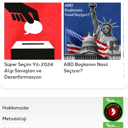
Süper Seçim Yılı 2024:
ABD Başkanını Nasıl
S
Algı Savaşları ve
Seçiyor?
Se
Dezenformasyon
K
Hakkımızda
Metodoloji