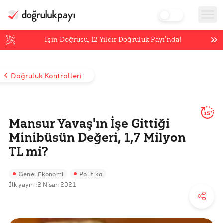
İşin Doğrusu,
12
Yıldır Doğruluk Payı’nda!
Doğruluk Kontrolleri
15'
Mansur Yavaş'ın İşe Gittiği
Minibüsün Değeri, 1,7 Milyon
TL mi?
Genel Ekonomi
Politika
İlk yayın :
2 Nisan 2021