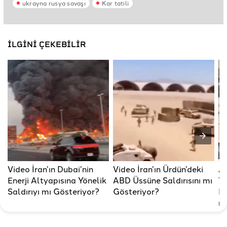
ukrayna rusya savaşı
Kar tatili
İLGİNİ ÇEKEBİLİR
Video İran’ın Dubai’nin
Video İran’ın Ürdün’deki
A
Enerji Altyapısına Yönelik
ABD Üssüne Saldırısını mı
Ya
Saldırıyı mı Gösteriyor?
Gösteriyor?
Ku
m