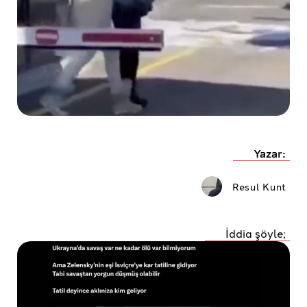
Yazar:
Resul Kunt
İddia şöyle;