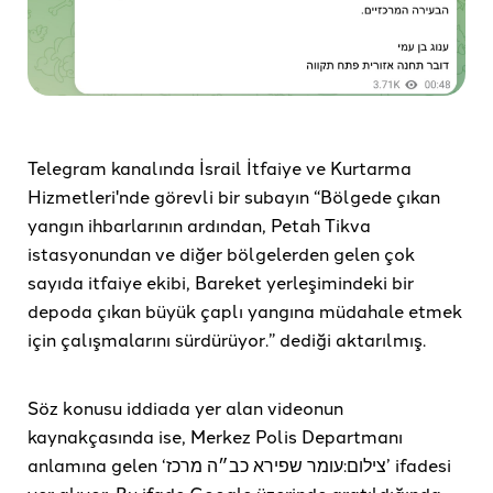
Telegram kanalında İsrail İtfaiye ve Kurtarma
Hizmetleri'nde görevli bir subayın “Bölgede çıkan
yangın ihbarlarının ardından, Petah Tikva
istasyonundan ve diğer bölgelerden gelen çok
sayıda itfaiye ekibi, Bareket yerleşimindeki bir
depoda çıkan büyük çaplı yangına müdahale etmek
için çalışmalarını sürdürüyor.” dediği aktarılmış.
Söz konusu iddiada yer alan videonun
kaynakçasında ise, Merkez Polis Departmanı
anlamına gelen ‘צילום:עומר שפירא כב״ה מרכז’ ifadesi
yer alıyor. Bu ifade Google üzerinde aratıldığında