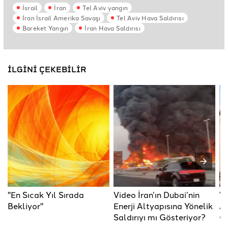
İsrail
İran
Tel Aviv yangın
İran İsrail Amerika Savaşı
Tel Aviv Hava Saldırısı
Bareket Yangın
İran Hava Saldırısı
İLGİNİ ÇEKEBİLİR
"En Sıcak Yıl Sırada
Video İran’ın Dubai’nin
Vi
Bekliyor"
Enerji Altyapısına Yönelik
AB
Saldırıyı mı Gösteriyor?
Gö