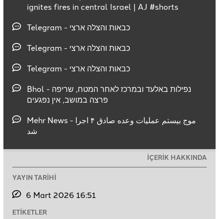
ignites fires in central Israel | AJ #shorts
Telegram - כבאות והצלה ארצי
Telegram - כבאות והצלה ארצי
Telegram - כבאות והצלה ארצי
Bhol - נפילות באלעד ובמרכז לאחר המטח, שריפה
פרצה במושב, אין נפגעים
Mehr News - موج بیستم عملیات وعده صادق ۴ اجرا
شد
İÇERİK HAKKINDA
YAYIN TARİHİ
6 Mart 2026 16:51
ETİKETLER