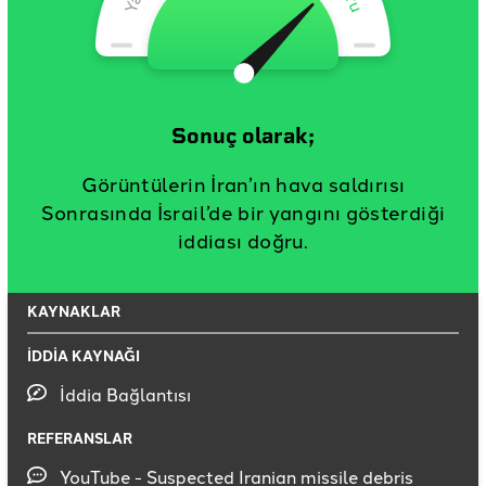
Sonuç olarak;
Görüntülerin İran’ın hava saldırısı
Sonrasında İsrail’de bir yangını gösterdiği
iddiası doğru.
KAYNAKLAR
İDDİA KAYNAĞI
İddia Bağlantısı
REFERANSLAR
YouTube - Suspected Iranian missile debris