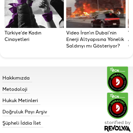
Türkiye’de Kadın
Video İran’ın Dubai’nin
Vi
Cinayetleri
Enerji Altyapısına Yönelik
AB
Saldırıyı mı Gösteriyor?
Gö
Hakkımızda
Metodoloji
Hukuk Metinleri
Doğruluk Payı Arşiv
storified by
Şüpheli İddia İlet